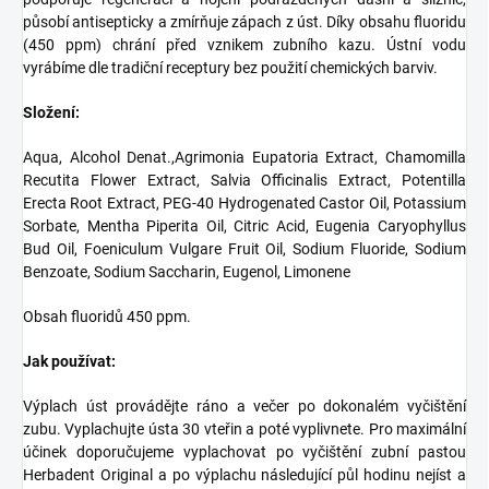
působí antisepticky a zmírňuje zápach z úst. Díky obsahu fluoridu
(450 ppm) chrání před vznikem zubního kazu. Ústní vodu
vyrábíme dle tradiční receptury bez použití chemických barviv.
Složení:
Aqua, Alcohol Denat.,Agrimonia Eupatoria Extract, Chamomilla
Recutita Flower Extract, Salvia Officinalis Extract, Potentilla
Erecta Root Extract, PEG-40 Hydrogenated Castor Oil, Potassium
Sorbate, Mentha Piperita Oil, Citric Acid, Eugenia Caryophyllus
Bud Oil, Foeniculum Vulgare Fruit Oil, Sodium Fluoride, Sodium
Benzoate, Sodium Saccharin, Eugenol, Limonene
Obsah fluoridů 450 ppm.
Jak používat:
Výplach úst provádějte ráno a večer po dokonalém vyčištění
zubu. Vyplachujte ústa 30 vteřin a poté vyplivnete. Pro maximální
účinek doporučujeme vyplachovat po vyčištění zubní pastou
Herbadent Original a po výplachu následující půl hodinu nejíst a