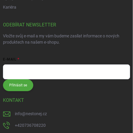
Kariéra
ODEBÍRAT NEWSLETTER
Vložte svůj e-mail a my vám budeme zasílat informace o nových
produktech na našem e-shopu.
E-MAIL
Přihlásit se
KONTAKT
info
@
nestonej.cz
+420736708220