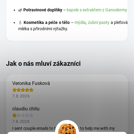
🌿
Potravinové doplňky
–
kapsle s extraktem z Ganodermy
💧
Kosmetika a péče o tělo
–
mýdla
,
zubní pasty
a pleťová
mléka s přírodními výtažky.
Veronika Fusková
7.8.2026
claudiu chitu
7.8.2026
I sent couple emails to this company to help me with my