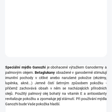
Speciální mýdlo Ganozhi
je obohacené výtažkem Ganodermy a
palmovým olejem. Jemně čistí šetrným způsobem pokožku -
přičemž zachovává obsah v něm se nacházejících přírodních olejů.
Použitý palmový olej bohatý na vitamín E a antioxidanty
revitalizuje pokožku a zpomaluje její stárnutí. Při používání mýdla
Ganozhi bude Vaše pokožka hladší.
DETAILNÍ INFORMACE
ZEPTAT SE
HLÍDAT
Speciální mýdlo Ganozhi
je obohacené výtažkem Ganodermy a
palmovým olejem.
Betaglukany
obsažené v ganodermě stimulují
imunitní pochody v citlivé anebo narušené pokožce (ekzémy,
lupénka, akné...) Jemně čistí šetrným způsobem pokožku -
přičemž zachovává obsah v něm se nacházejících přírodních
olejů. Použitý palmový olej bohatý na vitamín E a antioxidanty
revitalizuje pokožku a zpomaluje její stárnutí. Při používání mýdla
Ganozhi bude Vaše pokožka hladší.