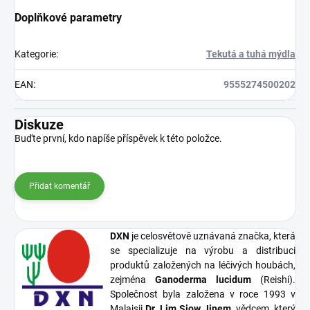
Doplňkové parametry
Kategorie
:
Tekutá a tuhá mýdla
EAN
:
9555274500202
Diskuze
Buďte první, kdo napíše příspěvek k této položce.
Přidat komentář
DXN
je celosvětově uznávaná značka, která
se specializuje na výrobu a distribuci
produktů založených na léčivých houbách,
zejména
Ganoderma lucidum
(Reishi).
Společnost byla založena v roce 1993 v
Malajsii
Dr. Lim Siow Jinem
, vědcem, který