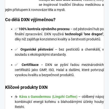
se inspiroval tradiční čínskou medicínou a
jejím přístupem k rovnováze těla a mysli.
Co dělá DXN výjimečnou?
✅
100% kontrola výrobního procesu
– od pěstování hub po
finální zpracování. DXN využívá
technologii "one dragon"
,
díky níž zajišťuje konzistenci kvality a čerstvosti produktů.
✅
Organické pěstování
– bez pesticidů a chemikálií, v
souladu s ekologickými standardy.
✅
Certifikace
– DXN se pyšní řadou mezinárodních
certifikátů jako GMP, ISO, Halal a dalšími, které potvrzují
vysokou kvalitu a bezpečnost produktů.
Klíčové produkty DXN
☕
Káva s Ganodermou (Lingzhi Coffee)
– oblíbený nápoj
kombinující energii kofeinu s blahodárnými účinky houby
Reishi.