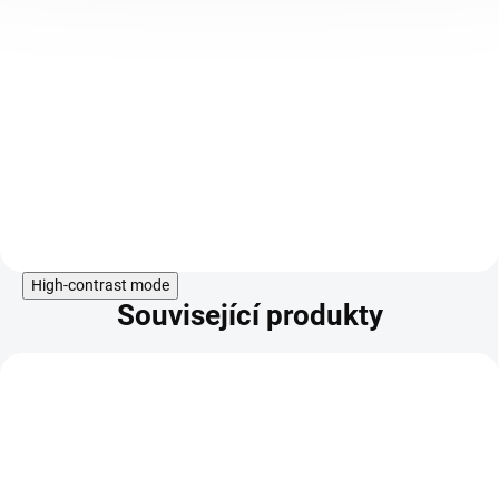
receptury v Sýrii. Toto nejstarší
mýdlo je známé díky svým
pozoruhodným kvalitám. Má
zvláčňující, vyživující a regenerační
účinky a udržuje pokožku zdravou,
vyživenou a svěží. Vytváří jemnou
pěnu, která šetrně čistí a současně
respektuje rovnováhu přirozené
vlhkosti pleti.
Do košíku
High-contrast mode
Související produkty
KÓD:
TIP
9208