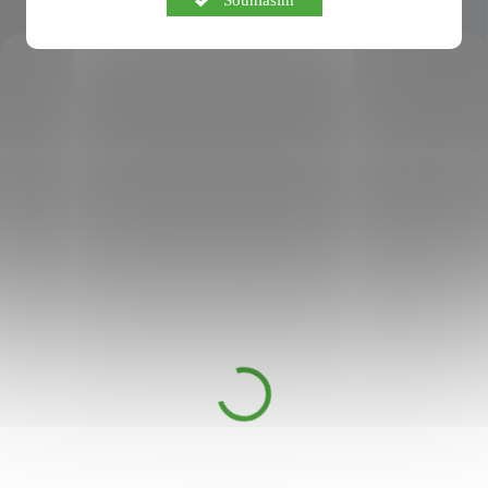
KÓD:
SAD14842
Alepeo Bio Mýdlo s
vavřínovým olejem 30%
200 g
DOSTUPNÉ DO 2
199 Kč
DNŮ
Tradiční ALEPEO mýdlo s
vavřínovým olejem 30% bylo
vyrobeno podle originální