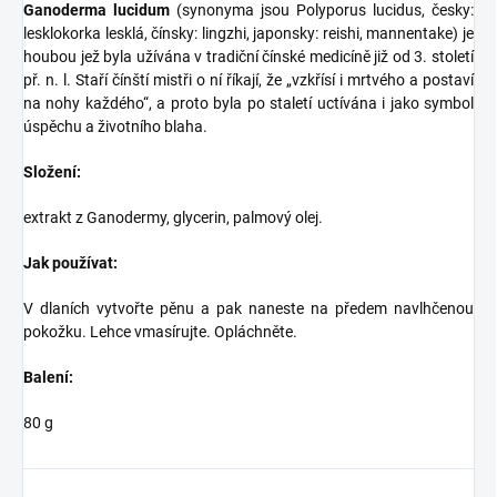
Ganoderma lucidum
(synonyma jsou Polyporus lucidus, česky:
lesklokorka lesklá, čínsky: lingzhi, japonsky: reishi, mannentake) je
houbou jež byla užívána v tradiční čínské medicíně již od 3. století
př. n. l. Staří čínští mistři o ní říkají, že „vzkřísí i mrtvého a postaví
na nohy každého“, a proto byla po staletí uctívána i jako symbol
úspěchu a životního blaha.
Složení:
extrakt z Ganodermy, glycerin, palmový olej.
Jak používat:
V dlaních vytvořte pěnu a pak naneste na předem navlhčenou
pokožku. Lehce vmasírujte. Opláchněte.
Balení:
80 g