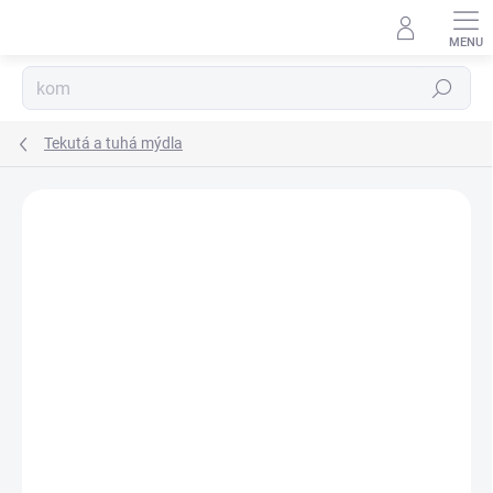
Přejít
na
obsah
Hledat
Tekutá a tuhá mýdla
Podrobnosti hodnocení
Neohodnoceno
ZNAČKA:
DXN