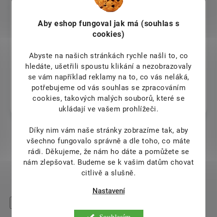
order and kobody teplied to me. Totally unprofessional
from them
Aby eshop
fungoval jak má (souhlas s
Dana Chládková
cookies)
7.8.2026
Abyste na našich stránkách rychle našli to, co
5
hledáte, ušetřili spoustu klikání a nezobrazovaly
se vám například reklamy na to, co vás neláká,
Renata Beranová
potřebujeme od vás souhlas se zpracováním
cookies, takových malých souborů, které se
7.8.2026
ukládají ve vašem prohlížeči.
Díky nim vám naše stránky zobrazíme tak, aby
všechno fungovalo správně a dle toho, co máte
Zobrazit další hodnocení
rádi.
Děkujeme, že nám ho dáte a pomůžete se
nám zlepšovat. Budeme se k vašim datům chovat
citlivě a slušně.
Nastavení
High-contrast mode
Mohlo by Vás zajímat
Souhlasím