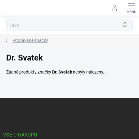
Přejít
na
obsah
Hledat
Prodávané značky
Dr. Svatek
Žádné produkty značky
Dr. Svatek
nebyly nalezeny...
Z
á
p
a
t
í
VŠE O NÁKUPU