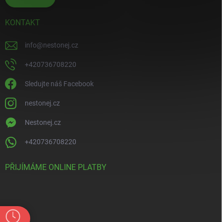
KONTAKT
info
@
nestonej.cz
+420736708220
Sledujte náš Facebook
nestonej.cz
Nestonej.cz
+420736708220
PŘIJÍMÁME ONLINE PLATBY