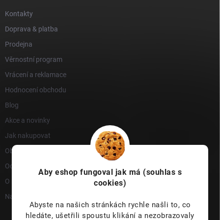
Kontakty
Doprava & platba
Prodejna
Věrnostní program
Vrácení a reklamace
Hodnocení obchodu
Blog
Akce a novinky
Jak nakupovat
Obchodní podmínky
Ochrana osobních údajů
Aby eshop
fungoval jak má (souhlas s
O nás
cookies)
Napište nám
Abyste na našich stránkách rychle našli to, co
hledáte, ušetřili spoustu klikání a nezobrazovaly