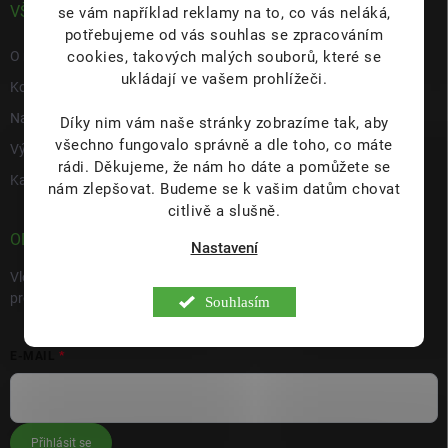
VŠE O NÁS
se vám například reklamy na to, co vás neláká,
potřebujeme od vás souhlas se zpracováním
cookies, takových malých souborů, které se
O nás
ukládají ve vašem prohlížeči.
Kontakty
Napište nám
Díky nim vám naše stránky zobrazíme tak, aby
všechno fungovalo správně a dle toho, co máte
Výdejní místo s prodejnou Hulín
rádi.
Děkujeme, že nám ho dáte a pomůžete se
Kariéra
nám zlepšovat. Budeme se k vašim datům chovat
citlivě a slušně.
ODEBÍRAT NEWSLETTER
Nastavení
Vložte svůj e-mail a my vám budeme zasílat informace o nových
produktech na našem e-shopu.
Souhlasím
E-MAIL
Přihlásit se