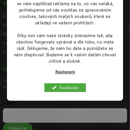
VŠE O NÁS
se vám například reklamy na to, co vás neláká,
potřebujeme od vás souhlas se zpracováním
cookies, takových malých souborů, které se
O nás
ukládají ve vašem prohlížeči.
Kontakty
Napište nám
Díky nim vám naše stránky zobrazíme tak, aby
všechno fungovalo správně a dle toho, co máte
Výdejní místo s prodejnou Hulín
rádi.
Děkujeme, že nám ho dáte a pomůžete se
Kariéra
nám zlepšovat. Budeme se k vašim datům chovat
citlivě a slušně.
ODEBÍRAT NEWSLETTER
Nastavení
Vložte svůj e-mail a my vám budeme zasílat informace o nových
produktech na našem e-shopu.
Souhlasím
E-MAIL
Přihlásit se