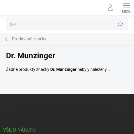
Přejít
na
obsah
Hledat
Prodávané značky
Dr. Munzinger
Žádné produkty značky
Dr. Munzinger
nebyly nalezeny...
Z
á
p
a
t
í
VŠE O NÁKUPU