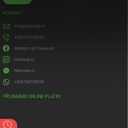
KONTAKT
info
@
nestonej.cz
+420736708220
Sledujte náš Facebook
nestonej.cz
Nestonej.cz
+420736708220
PŘIJÍMÁME ONLINE PLATBY