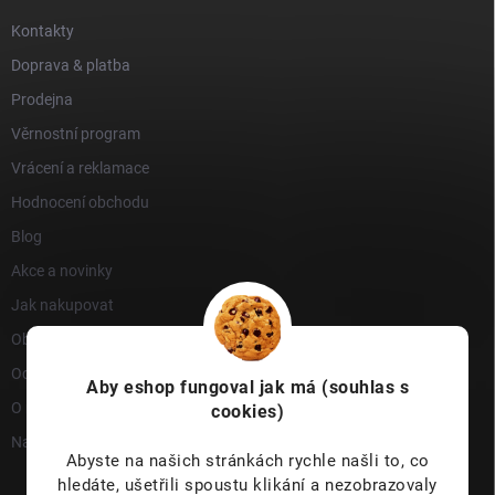
Kontakty
Doprava & platba
Prodejna
Věrnostní program
Vrácení a reklamace
Hodnocení obchodu
Blog
Akce a novinky
Jak nakupovat
Obchodní podmínky
Ochrana osobních údajů
Aby eshop
fungoval jak má (souhlas s
O nás
cookies)
Napište nám
Abyste na našich stránkách rychle našli to, co
hledáte, ušetřili spoustu klikání a nezobrazovaly