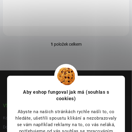
jídlo je dokonalým příkladem toho, jak několik kvalitních ingrediencí
může vytvořit opravdový kulinářský zážitek.
1
položek celkem
O
v
l
á
d
Z
a
á
c
p
í
p
Aby eshop
fungoval jak má (souhlas s
a
r
cookies)
t
v
í
VŠE O NÁKUPU
k
Abyste na našich stránkách rychle našli to, co
y
hledáte, ušetřili spoustu klikání a nezobrazovaly
Kontakty
v
se vám například reklamy na to, co vás neláká,
ý
Doprava & platba
p
potřebujeme od vás souhlas se zpracováním