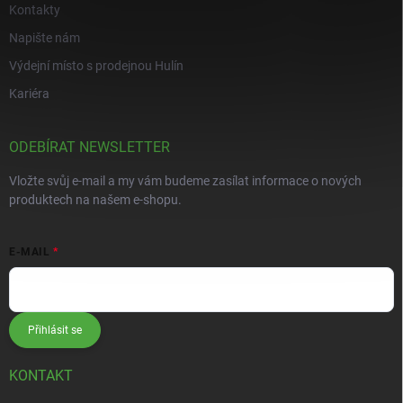
Kontakty
Napište nám
Výdejní místo s prodejnou Hulín
Kariéra
ODEBÍRAT NEWSLETTER
Vložte svůj e-mail a my vám budeme zasílat informace o nových
produktech na našem e-shopu.
E-MAIL
Přihlásit se
KONTAKT