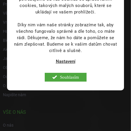
i
Prodejna
cookies, takových malých souborů, které se
s
ukládají ve vašem prohlížeči.
Věrnostní program
u
Vrácení a reklamace
Díky nim vám naše stránky zobrazíme tak, aby
všechno fungovalo správně a dle toho, co máte
Hodnocení obchodu
rádi.
Děkujeme, že nám ho dáte a pomůžete se
Blog
nám zlepšovat. Budeme se k vašim datům chovat
Akce a novinky
citlivě a slušně.
Jak nakupovat
Nastavení
Obchodní podmínky
Ochrana osobních údajů
Souhlasím
O nás
Napište nám
VŠE O NÁS
O nás