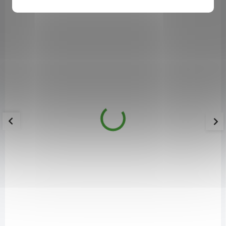
LIPO-C-Askor Forte
549 Kč
399 Kč
SKLADEM
LIPO-C ASKOR FORTE obsahuje přírodní vitamin C
s lipozomálním
vstřebáváním (liposomal delivery, LD),
bioflavonoidy z citrusových
plodů
, extrakt plodu šípku a tukové látky z rostlinných zdrojů.
Předností lipozomální technologie je nejúčinnější vstřebávání
vitamínu C do cílových tkání, např. imunitního a nervového
systému.