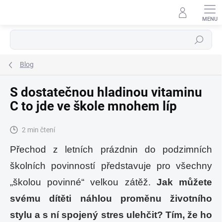
Přejít
na
obsah
Hledat
Blog
S dostatečnou hladinou vitaminu
C to jde ve škole mnohem líp
2 min čtení
Přechod z letních prázdnin do podzimních
školních povinností představuje pro všechny
„školou povinné“ velkou zátěž.
Jak můžete
svému dítěti náhlou proměnu životního
stylu a s ní spojený stres ulehčit? Tím, že ho