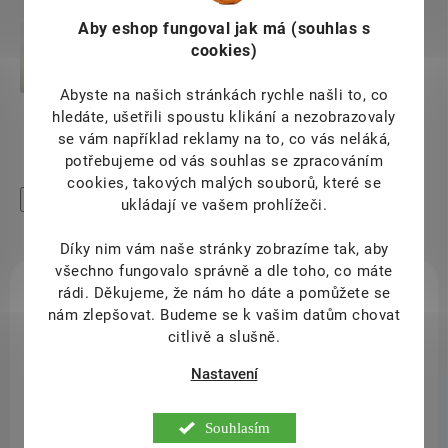
Aby eshop
fungoval jak má (souhlas s
cookies)
Abyste na našich stránkách rychle našli to, co
hledáte, ušetřili spoustu klikání a nezobrazovaly
se vám například reklamy na to, co vás neláká,
potřebujeme od vás souhlas se zpracováním
cookies, takových malých souborů, které se
High-contrast mode
ukládají ve vašem prohlížeči.
Mohlo by Vás zajímat
Díky nim vám naše stránky zobrazíme tak, aby
všechno fungovalo správně a dle toho, co máte
rádi.
Děkujeme, že nám ho dáte a pomůžete se
:
KÓD:
TIP
6
102969/120
nám zlepšovat. Budeme se k vašim datům chovat
citlivě a slušně.
Nastavení
Souhlasím