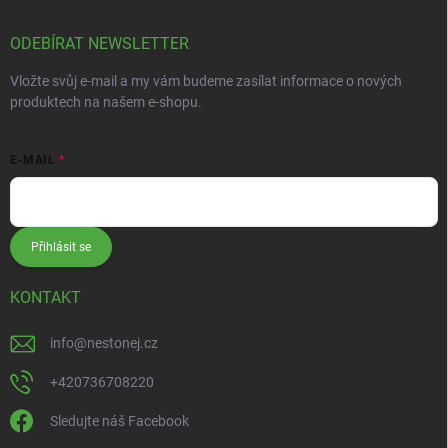
ODEBÍRAT NEWSLETTER
Vložte svůj e-mail a my vám budeme zasílat informace o nových
produktech na našem e-shopu.
E-MAIL
Přihlásit se
KONTAKT
info
@
nestonej.cz
+420736708220
Sledujte náš Facebook