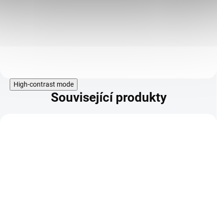
diety. Nejkvalitnější Breussova
šťáva dle nezávislého německého
testu DLG. Vynikající zeleninový
požitek.
Do košíku
High-contrast mode
Související produkty
KÓD:
SAD18264