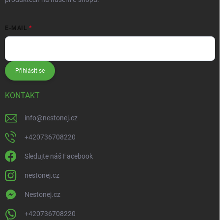
E-MAIL
Přihlásit se
KONTAKT
info
@
nestonej.cz
+420736708220
Sledujte náš Facebook
nestonej.cz
Nestonej.cz
+420736708220