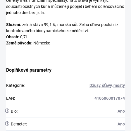
ceněny mezi nutričními specialisty. Tato šťáva je vynikající
součástí očistných kúr a můžeme ji popíjet i během odlehčovacího
jednoho dne bez jídla.
Složení:
zelná šťáva 99,1 %, mořská sůl. Zelná šťáva pochází z
kontrolovaného biodynamického zemědělství.
Obsah:
0,7l
Země původu:
Německo
Doplňkové parametry
Kategorie
:
Džusy, šťávy, mošty
EAN
:
4106060017074
?
Bio
:
Ano
?
Demeter
:
Ano