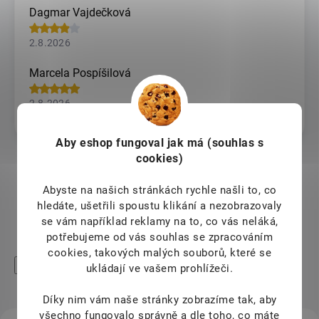
Dagmar Vajdečková
2.8.2026
Marcela Pospíšilová
2.8.2026
Vše ok, rychlé dodání
Aby eshop
fungoval jak má (souhlas s
cookies)
Zobrazit další hodnocení
Abyste na našich stránkách rychle našli to, co
hledáte, ušetřili spoustu klikání a nezobrazovaly
se vám například reklamy na to, co vás neláká,
potřebujeme od vás souhlas se zpracováním
cookies, takových malých souborů, které se
High-contrast mode
ukládají ve vašem prohlížeči.
Mohlo by Vás zajímat
Díky nim vám naše stránky zobrazíme tak, aby
všechno fungovalo správně a dle toho, co máte