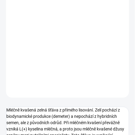
−
+
Přidat do košíku
Mléčně kvašená zelná šťáva z přímého lisování. Zelí pochází z
biodynamické produkce (demeter) a nepochází z hybridních
semen, ale z původních odrůd. Při mléčném kvašení převážně
vzniká L(+) kyselina mléčná, a proto jsou mléčně kvašené džusy
ceněny mezi nutričními specialisty. Tato šťáva je vynikající
součástí očistných kúr a můžeme ji popíjet i během odlehčovacího
jednoho dne bez jídla.
DETAILNÍ INFORMACE
ZEPTAT SE
HLÍDAT
Mléčně kvašená zelná šťáva z přímého lisování. Zelí pochází z
biodynamické produkce (demeter) a nepochází z hybridních
semen, ale z původních odrůd. Při mléčném kvašení převážně
vzniká L(+) kyselina mléčná, a proto jsou mléčně kvašené džusy