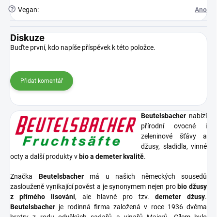
?
Vegan
:
Ano
Diskuze
Buďte první, kdo napíše příspěvek k této položce.
Přidat komentář
Beutelsbacher
nabízí
přírodní ovocné i
zeleninové šťávy a
džusy, sladidla, vinné
octy a další produkty v
bio a demeter kvalitě
.
Značka
Beutelsbacher
má u našich německých sousedů
zaslouženě vynikající pověst a je synonymem nejen pro
bio džusy
z přímého lisování
, ale hlavně pro tzv.
demeter džusy
.
Beutelsbacher
je rodinná firma založená v roce 1936 dvěma