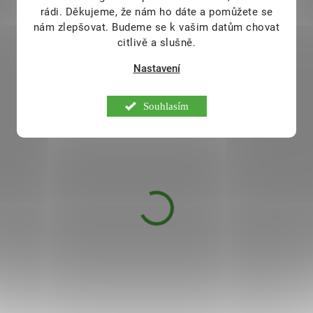
KÓD:
rádi.
Děkujeme, že nám ho dáte a pomůžete se
AKCE
11186
nám zlepšovat. Budeme se k vašim datům chovat
TIP
citlivě a slušně.
Nastavení
Souhlasím
Rabenhorst BIO B-aktiv
šťáva - Breuss receptura
750 ml
175 Kč
SKLADEM
129 Kč
Dr. R. Breussom patentovaná
receptura (
Breussova dieta
) - směs
šťáv - 100% organický džus
.
Obsahuje množství vitamínů,
vhodná během postního období a