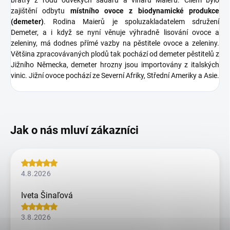
bratry z rodu odvěkých sadařů a vinařů Maierů. Cílem bylo
zajištění odbytu
místního ovoce z biodynamické produkce
(demeter)
. Rodina Maierů je spoluzakladatelem sdružení
Demeter, a i když se nyní věnuje výhradně lisování ovoce a
zeleniny, má dodnes přímé vazby na pěstitele ovoce a zeleniny.
Většina zpracovávaných plodů tak pochází od demeter pěstitelů z
Jižního Německa, demeter hrozny jsou importovány z italských
vinic. Jižní ovoce pochází ze Severní Afriky, Střední Ameriky a Asie.
4.8.2026
Iveta Šinaľová
3.8.2026