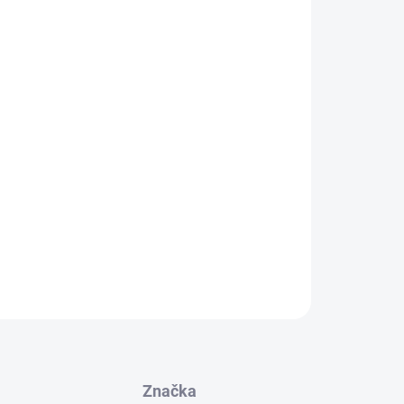
Přidat do košíku
ečná kombinace novodobých i ájurvédských
ými detoxikačními účinky, zvyšují přirozenou
unitní systém, dodávají energii a napomáhají
í.
umujte jedn...
ZEPTAT SE
HLÍDAT
Značka