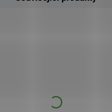
255
KÓD:
SAD6056
V
Green coffee extra silné 4000mg 60
tbl.