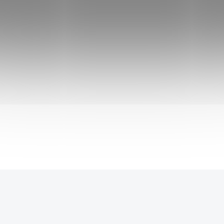
298 Kč
SKLADEM
Green coffee
zelená káva extra silná
- extrakt je
bohatý na chlorogenové kyseliny, které se
nacházejí pouze v nepražené kávě a jsou známy
pro své účinky, které napomáhají k snižování
hmotnosti.
Do košíku