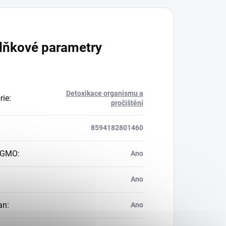
lňkové parametry
Detoxikace organismu a
rie
:
pročištění
8594182801460
 GMO
:
Ano
Ano
an
:
Ano