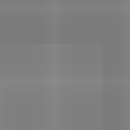
KÓD:
SAD3241