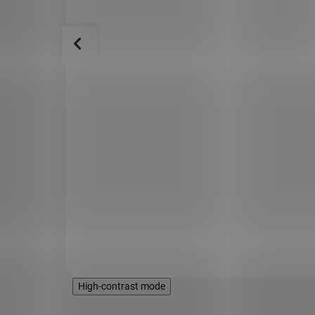
erné
Chromium and Cinamon 14 kapslí (7
Day Sugar Detox)
199 Kč
SKLADEM
DOSTUPNÉ DO 1 DNE
né ředkve,
7 DAY DETOX SUGAR KIT Sugar Detox Kit je
 organismu
sedmidenní kůra, kterou lze doporučit všem
ku. Pomáhá
jedincům orientovaným na zlepšení celkové
 trávení a
kondice v případě, že se necítí dobře. Cukr je
normálním zdrojem energ...
Do košíku
High-contrast mode