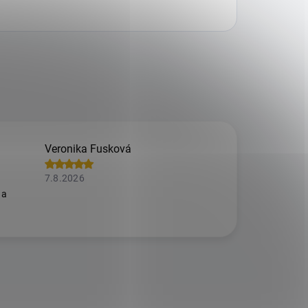
Veronika Fusková
7.8.2026
 a