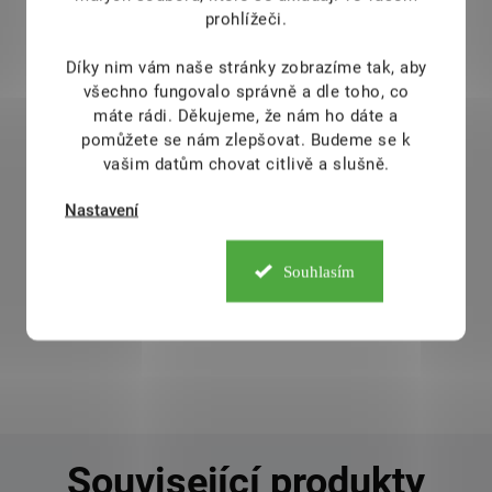
prohlížeči.
Díky nim vám naše stránky zobrazíme tak, aby
Eleuterokok mletý kořen 70g
všechno fungovalo správně a dle toho, co
máte rádi.
Děkujeme, že nám ho dáte a
149 Kč
DOSTUPNÉ DO 1 DNE
pomůžete se nám zlepšovat. Budeme se k
Eleuterokok ostnitý neboli Sibiřský ženšen (lat.
vašim datům chovat citlivě a slušně.
Eleutherococcus senticosus) pochází z východní
Nastavení
Asie (Dálný východ) a z povodí řek Ussuri a
Amuru – jeho domovem je např. Přímořský a
Chabarovský kraj, Sachalin a Amurská oblast
Souhlasím
Ruska, dále Korea,
Do košíku
Související produkty