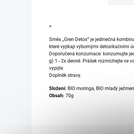
>
Směs „Gren Detox” je jedinečná kombina
které vyjikají výbornými detoxikačními ú
Doporučená konzumace: konzumujte jed
g) 1 - 2x denně. Prášek rozmíchejte ve 
vypijte.
Doplněk stravy.
Složení:
BIO moringa, BIO mladý ječmen, 
Obsah:
70g