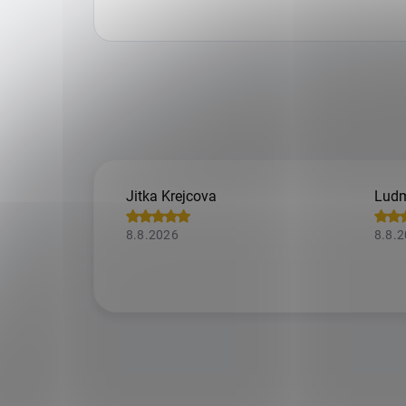
Jitka Krejcova
Ludm
8.8.2026
8.8.