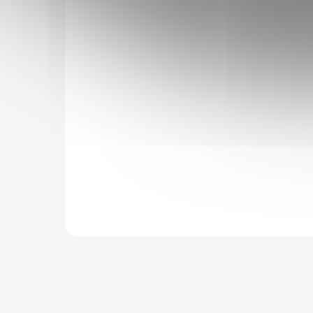
36 Kč
29 Kč
SKLADEM
Třezalka neboli také čarovník, krevníček,
svatojánská bylina, bylina sv. Jana či
prostřelenec, má příznivý vliv na psychický stav
a emoční rovnováhu. Podporuje funkci žlučníku
a prospívá pokožce. Díky obsahu hypericinu
navíc pomáhá potlačovat případné poruchy
spánku. Podporuje také normální fu...
Do košíku