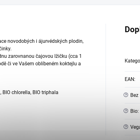
Dop
ce novodobých i ájurvédských plodin,
činky.
nu zarovnanou čajovou lžičku (cca 1
Katego
vodě či ve Vašem oblíbeném koktejlu a
EAN
:
BIO chlorella, BIO triphala
?
Bez
?
Bio
:
?
Veg