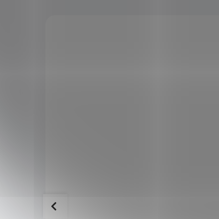
KÓD:
SAD1879
KÓD:
SAD11
VÝPRODEJ
Allnature Třezalka tečkovaná nať 70
g DMT: 22.08.2026
SKLADEM