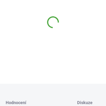
−
+
Směs „Gren Detox” je jedin
plodin, které vyjikají výborn
obranyschopnost, posilují im
normální funkci jater a tráven
Doporučená konzumace: konz
DETAILNÍ INFORMACE
Hodnocení
Diskuze