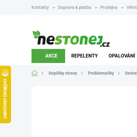
Přejít
Kontakty
Doprava & platba
Prodejna
Věrn
na
obsah
AKCE
REPELENTY
OPALOVÁNÍ
Domů
Doplňky stravy
Problematiky
Detox
Neohodnoceno
Podrobnosti hodnocení
Z
VÝPRODEJ