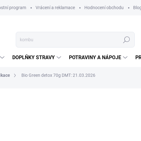
ostní program
Vrácení a reklamace
Hodnocení obchodu
Blo
Hledat
DOPLŇKY STRAVY
POTRAVINY A NÁPOJE
P
ikace
Bio Green detox 70g DMT: 21.03.2026
NAČKA:
NATURALIS
159 Kč
Měrná
SKLADEM
(4 KS)
cena:
MŮŽEME DORUČIT DO:
11.8.2