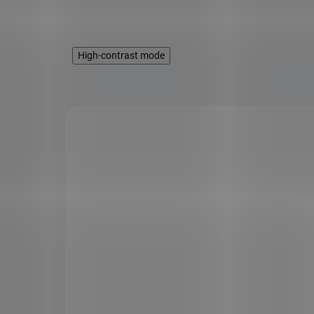
High-contrast mode
KÓD:
1142
KÓD:
FOR10