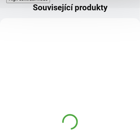
Související produkty
KÓD:
8686
Madami Čajová trojka –
dárkové balení
DOSTUPNÉ DO 3
169 Kč
DNŮ
Tři jednoporcové šťavnaté čaje
tvoří milou ochutnávkovou sadu
pro chvíle pohody doma, v práci i