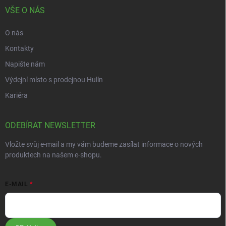
VŠE O NÁS
O nás
Kontakty
Napište nám
Výdejní místo s prodejnou Hulín
Kariéra
ODEBÍRAT NEWSLETTER
Vložte svůj e-mail a my vám budeme zasílat informace o nových
produktech na našem e-shopu.
E-MAIL