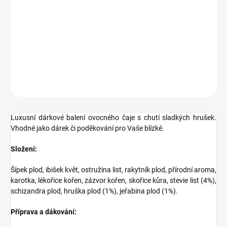
Luxusní dárkové balení ovocného čaje s chutí sladkých hrušek.
Vhodné jako dárek či poděkování pro Vaše blízké.
DETAILNÍ INFORMACE
ZEPTAT SE
HLÍDAT
Luxusní dárkové balení ovocného čaje s chutí sladkých hrušek.
Vhodné jako dárek či poděkování pro Vaše blízké.
Složení:
Šípek plod, ibišek květ, ostružina list, rakytník plod, přírodní aroma,
karotka, lékořice kořen, zázvor kořen, skořice kůra, stevie list (4%),
schizandra plod, hruška plod (1%), jeřabina plod (1%).
Příprava a dákování: