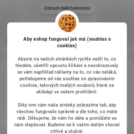
Zobrazit další hodnocení
Aby eshop
fungoval jak má (souhlas s
High-contrast mode
cookies)
Mohlo by Vás zajímat
Abyste na našich stránkách rychle našli to, co
hledáte, ušetřili spoustu klikání a nezobrazovaly
KÓD:
10006
se vám například reklamy na to, co vás neláká,
potřebujeme od vás souhlas se zpracováním
cookies, takových malých souborů, které se
ukládají ve vašem prohlížeči.
Díky nim vám naše stránky zobrazíme tak, aby
všechno fungovalo správně a dle toho, co máte
rádi.
Děkujeme, že nám ho dáte a pomůžete se
nám zlepšovat. Budeme se k vašim datům chovat
citlivě a slušně.